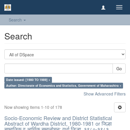
Toggl
navig
Search
Search
Go
Date issued: [1980 TO 1989] ×
Author: Directorate of Economics and Statistics, Government of Maharashtra ×
Show Advanced Filters
Now showing items 1-10 of 178
Socio-Economic Review and District Statistical
Abstract of Wardha District, 1980-1981 or जिल्हा
सामाजिक व आर्थिक समालोचन: वर्धा जिल्हा, १९८०-१९८१