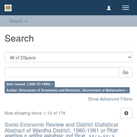
Toggl
navig
Search
Search
Go
Date issued: [1980 TO 1989] ×
Author: Directorate of Economics and Statistics, Government of Maharashtra ×
Show Advanced Filters
Now showing items 1-10 of 178
Socio-Economic Review and District Statistical
Abstract of Wardha District, 1980-1981 or जिल्हा
सामाजिक व आर्थिक समालोचन: वर्धा जिल्हा, १९८०-१९८१