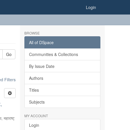
Login
BROWSE
All of DSpace
Go
Communities & Collections
By Issue Date
Authors
 Filters
Titles
Subjects
,
MY ACCOUNT
, महाराष्ट्
Login