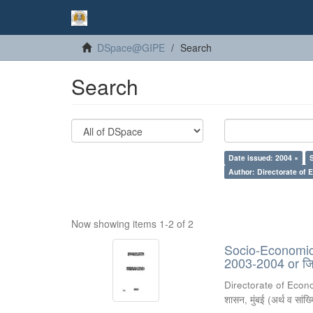
DSpace@GIPE
Search
Search
Date issued: 2004 ×
Author: Directorate of 
Now showing items 1-2 of 2
Socio-Economic R
2003-2004 or जिल
Directorate of Econ
शासन, मुंबई
(
अर्थ व सांख