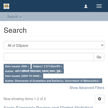
Toggl
navig
Search
Search
Go
Date issued: 2000 ×
Subject: Σ.27132sn/P0 ×
Author: अर्थ व सांख्यिकी संचालनालय, महाराष्ट् शासन, मुंबई ×
Date issued: [2000 TO 2009] ×
Author: Directorate of Economics and Statistics, Government of Maharashtra ×
Show Advanced Filters
Now showing items 1-2 of 2
Socio-Economic Review and District Statistical