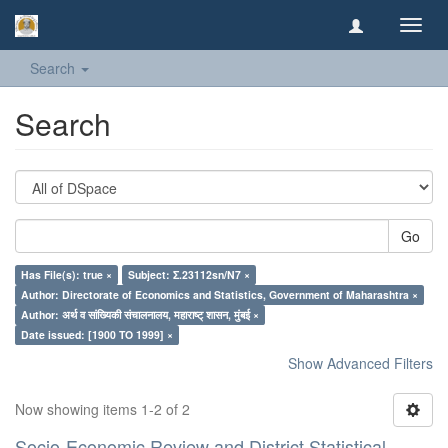
Toggl
navig
Search
Search
Go
Has File(s): true ×
Subject: Σ.23112sn/N7 ×
Author: Directorate of Economics and Statistics, Government of Maharashtra ×
Author: अर्थ व सांख्यिकी संचालनालय, महाराष्ट् शासन, मुंबई ×
Date issued: [1900 TO 1999] ×
Show Advanced Filters
Now showing items 1-2 of 2
Socio-Economic Review and District Statistical