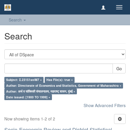
Toggl
navig
Search
Search
Go
Subject: Σ.23151sn/M7 ×
Has File(s): true ×
Author: Directorate of Economics and Statistics, Government of Maharashtra ×
Author: अर्थ व सांख्यिकी संचालनालय, महाराष्ट् शासन, मुंबई ×
Date issued: [1900 TO 1999] ×
Show Advanced Filters
Now showing items 1-2 of 2
Socio-Economic Review and District Statistical