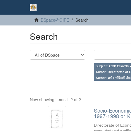
DSpace@GIPE
Search
Search
Subject: Σ.23112sn/N8 
Author: Directorate of 
Author: अर्थ व सांख्यिकी संचा
Now showing items 1-2 of 2
Socio-Economic R
1997-1998 or जिल
Directorate of Econ