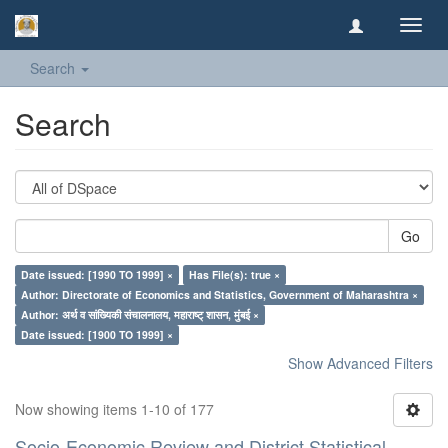
Toggl
navig
Search
Search
Go
Date issued: [1990 TO 1999] ×
Has File(s): true ×
Author: Directorate of Economics and Statistics, Government of Maharashtra ×
Author: अर्थ व सांख्यिकी संचालनालय, महाराष्ट् शासन, मुंबई ×
Date issued: [1900 TO 1999] ×
Show Advanced Filters
Now showing items 1-10 of 177
Socio-Economic Review and District Statistical