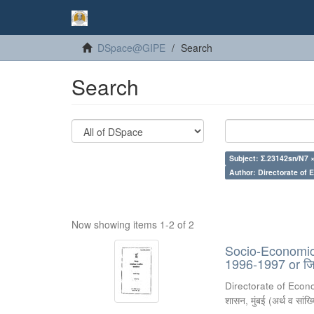
DSpace@GIPE
Search
Search
Subject: Σ.23142sn/N7 
Author: Directorate of 
Now showing items 1-2 of 2
Socio-Economic R
1996-1997 or जिल
Directorate of Econ
शासन, मुंबई
(
अर्थ व सांख