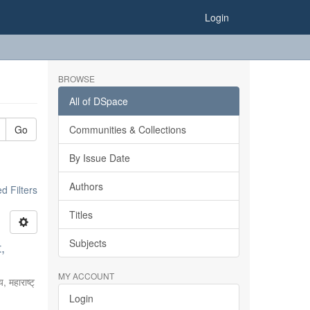
Login
BROWSE
All of DSpace
Go
Communities & Collections
By Issue Date
Authors
 Filters
Titles
Subjects
,
MY ACCOUNT
, महाराष्ट्
Login