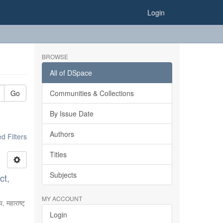
Login
BROWSE
All of DSpace
Go
Communities & Collections
By Issue Date
Authors
 Filters
Titles
Subjects
ct,
MY ACCOUNT
, महाराष्ट्
Login