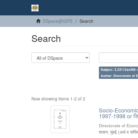
DSpace@GIPE
Search
Search
Subject: Σ.23112sn/N8 
Author: Directorate of 
Now showing items 1-2 of 2
Socio-Economic R
1997-1998 or जिल
Directorate of Econ
शासन, मुंबई
(
अर्थ व सांख