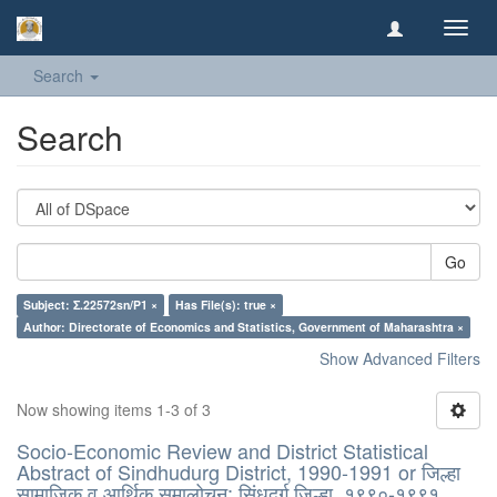
Toggl
navig
Search
Search
Go
Subject: Σ.22572sn/P1 ×
Has File(s): true ×
Author: Directorate of Economics and Statistics, Government of Maharashtra ×
Show Advanced Filters
Now showing items 1-3 of 3
Socio-Economic Review and District Statistical
Abstract of Sindhudurg District, 1990-1991 or जिल्हा
सामाजिक व आर्थिक समालोचन: सिंधुदुर्ग जिल्हा, १९९०-१९९१