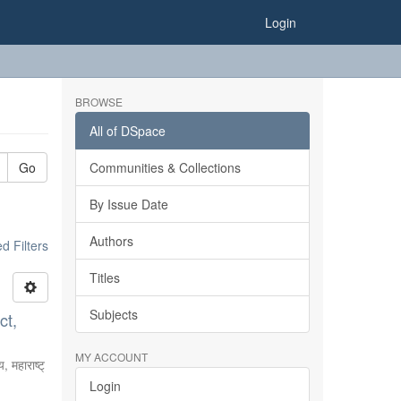
Login
BROWSE
All of DSpace
Go
Communities & Collections
By Issue Date
Authors
 Filters
Titles
Subjects
ct,
MY ACCOUNT
, महाराष्ट्
Login