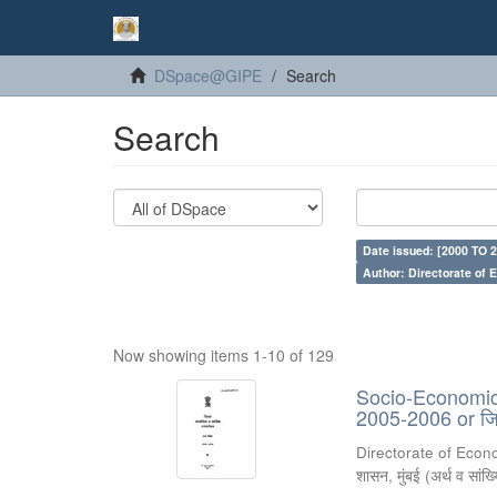
DSpace@GIPE
Search
Search
Date issued: [2000 TO 2
Author: Directorate of 
Now showing items 1-10 of 129
Socio-Economic 
2005-2006 or जिल्
Directorate of Econ
शासन, मुंबई
(
अर्थ व सांख