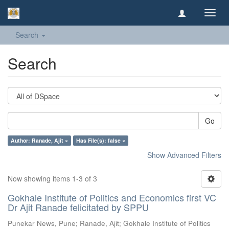
Toggl
navig
Search
Search
Go
Author: Ranade, Ajit ×
Has File(s): false ×
Show Advanced Filters
Now showing items 1-3 of 3
Gokhale Institute of Politics and Economics first VC
Dr Ajit Ranade felicitated by SPPU
Punekar News, Pune
;
Ranade, Ajit
;
Gokhale Institute of Politics