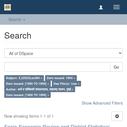
Toggl
navig
Search
Search
Go
Subject: Σ.22553Lsn/N4 ×
Date issued: 1994 ×
Date issued: [1990 TO 1999] ×
Has File(s): true ×
Author: अर्थ व सांख्यिकी संचालनालय, महाराष्ट् शासन, मुंबई ×
Date issued: [1900 TO 1999] ×
Show Advanced Filters
Now showing items 1-1 of 1
Socio-Economic Review and District Statistical