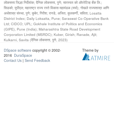
लोकसत्ता जिल्हा निर्देशांक
;
दैनिक लोकसत्ता, पुणे
;
सारस्वत को ऑपरेटिव्ह बँक लि.
;
सिडको
;
यूपीएल
;
महाराष्ट्र राज्य रस्ते विकास महामंडळ (मर्या)
;
गोखले राज्यशास्र आणि
अर्थशास्र संस्था, पुणे
;
कुबेर, गिरीश
;
रानडे, अजित
;
कुलकर्णी, सविता
;
Losatta
District Index
;
Daily Loksatta, Pune
;
Saraswat Co-Operative Bank
Ltd
;
CIDCO
;
UPL
;
Gokhale Institute of Politics and Economics
(GIPE), Pune (India)
;
Maharashtra State Road Development
Corporation Limited (MSRDC)
;
Kuber, Girish
;
Ranade, Ajit
;
Kulkarni, Savita
(
दैनिक लोकसत्ता, पुणे
,
2023
)
DSpace software
copyright © 2002-
Theme by
2016
DuraSpace
Contact Us
|
Send Feedback