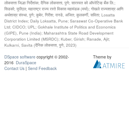
लोकसत्ता जिल्हा निर्देशांक
;
दैनिक लोकसत्ता, पुणे
;
सारस्वत को ऑपरेटिव्ह बँक लि.
;
सिडको
;
यूपीएल
;
महाराष्ट्र राज्य रस्ते विकास महामंडळ (मर्या)
;
गोखले राज्यशास्र आणि
अर्थशास्र संस्था, पुणे
;
कुबेर, गिरीश
;
रानडे, अजित
;
कुलकर्णी, सविता
;
Losatta
District Index
;
Daily Loksatta, Pune
;
Saraswat Co-Operative Bank
Ltd
;
CIDCO
;
UPL
;
Gokhale Institute of Politics and Economics
(GIPE), Pune (India)
;
Maharashtra State Road Development
Corporation Limited (MSRDC)
;
Kuber, Girish
;
Ranade, Ajit
;
Kulkarni, Savita
(
दैनिक लोकसत्ता, पुणे
,
2023
)
DSpace software
copyright © 2002-
Theme by
2016
DuraSpace
Contact Us
|
Send Feedback