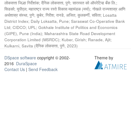
लोकसत्ता जिल्हा निर्देशांक
;
दैनिक लोकसत्ता, पुणे
;
सारस्वत को ऑपरेटिव्ह बँक लि.
;
सिडको
;
यूपीएल
;
महाराष्ट्र राज्य रस्ते विकास महामंडळ (मर्या)
;
गोखले राज्यशास्र आणि
अर्थशास्र संस्था, पुणे
;
कुबेर, गिरीश
;
रानडे, अजित
;
कुलकर्णी, सविता
;
Losatta
District Index
;
Daily Loksatta, Pune
;
Saraswat Co-Operative Bank
Ltd
;
CIDCO
;
UPL
;
Gokhale Institute of Politics and Economics
(GIPE), Pune (India)
;
Maharashtra State Road Development
Corporation Limited (MSRDC)
;
Kuber, Girish
;
Ranade, Ajit
;
Kulkarni, Savita
(
दैनिक लोकसत्ता, पुणे
,
2023
)
DSpace software
copyright © 2002-
Theme by
2016
DuraSpace
Contact Us
|
Send Feedback