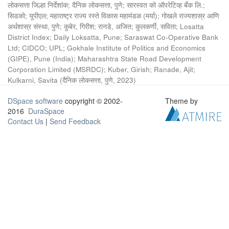
लोकसत्ता जिल्हा निर्देशांक
;
दैनिक लोकसत्ता, पुणे
;
सारस्वत को ऑपरेटिव्ह बँक लि.
;
सिडको
;
यूपीएल
;
महाराष्ट्र राज्य रस्ते विकास महामंडळ (मर्या)
;
गोखले राज्यशास्र आणि
अर्थशास्र संस्था, पुणे
;
कुबेर, गिरीश
;
रानडे, अजित
;
कुलकर्णी, सविता
;
Losatta
District Index
;
Daily Loksatta, Pune
;
Saraswat Co-Operative Bank
Ltd
;
CIDCO
;
UPL
;
Gokhale Institute of Politics and Economics
(GIPE), Pune (India)
;
Maharashtra State Road Development
Corporation Limited (MSRDC)
;
Kuber, Girish
;
Ranade, Ajit
;
Kulkarni, Savita
(
दैनिक लोकसत्ता, पुणे
,
2023
)
DSpace software
copyright © 2002-
Theme by
2016
DuraSpace
Contact Us
|
Send Feedback