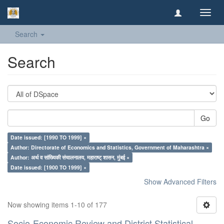
Toggl
navig
Search
Search
Go
Date issued: [1990 TO 1999] ×
Author: Directorate of Economics and Statistics, Government of Maharashtra ×
Author: अर्थ व सांख्यिकी संचालनालय, महाराष्ट् शासन, मुंबई ×
Date issued: [1900 TO 1999] ×
Show Advanced Filters
Now showing items 1-10 of 177
Socio-Economic Review and District Statistical