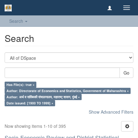
Toggl
navig
Search
Search
Go
Has File(s): true ×
Author: Directorate of Economics and Statistics, Government of Maharashtra ×
Author: अर्थ व सांख्यिकी संचालनालय, महाराष्ट् शासन, मुंबई ×
Date issued: [1900 TO 1999] ×
Show Advanced Filters
Now showing items 1-10 of 395
Socio-Economic Review and District Statistical