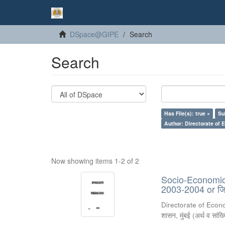
DSpace@GIPE
Search
Search
Has File(s): true ×
Su
Author: Directorate of 
Now showing items 1-2 of 2
Socio-Economic R
2003-2004 or जिल
Directorate of Econ
शासन, मुंबई
(
अर्थ व सांख