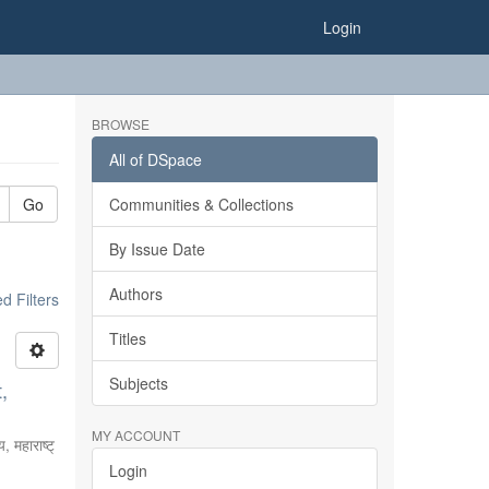
Login
BROWSE
All of DSpace
Go
Communities & Collections
By Issue Date
Authors
 Filters
Titles
Subjects
,
MY ACCOUNT
, महाराष्ट्
Login