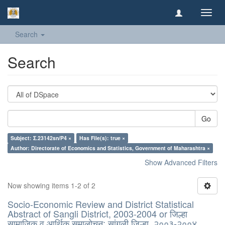
Toggl
navig
Search
Search
Go
Subject: Σ.23142sn/P4 ×
Has File(s): true ×
Author: Directorate of Economics and Statistics, Government of Maharashtra ×
Show Advanced Filters
Now showing items 1-2 of 2
Socio-Economic Review and District Statistical
Abstract of Sangli District, 2003-2004 or जिल्हा
सामाजिक व आर्थिक समालोचन: सांगली जिल्हा, २००३-२००४