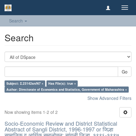
Toggl
navig
Search
Search
Go
Subject: Σ.23142sn/N7 ×
Has File(s): true ×
Author: Directorate of Economics and Statistics, Government of Maharashtra ×
Show Advanced Filters
Now showing items 1-2 of 2
Socio-Economic Review and District Statistical
Abstract of Sangli District, 1996-1997 or जिल्हा
सामाजिक व आर्थिक समालोचन: सांगली जिल्हा, १९९६-१९९७