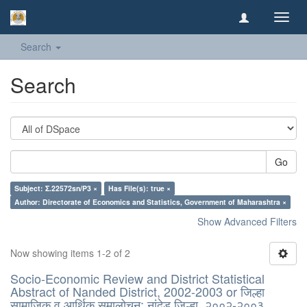
Toggl
navig
Search
Search
Go
Subject: Σ.22572sn/P3 ×
Has File(s): true ×
Author: Directorate of Economics and Statistics, Government of Maharashtra ×
Show Advanced Filters
Now showing items 1-2 of 2
Socio-Economic Review and District Statistical
Abstract of Nanded District, 2002-2003 or जिल्हा
सामाजिक व आर्थिक समालोचन: नांदेड जिल्हा, २००२-२००३