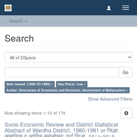
Toggl
navig
Search
Search
Go
Date issued: [1980 TO 1989] ×
Has File(s): true ×
Author: Directorate of Economics and Statistics, Government of Maharashtra ×
Show Advanced Filters
Now showing items 1-10 of 178
Socio-Economic Review and District Statistical
Abstract of Wardha District, 1980-1981 or जिल्हा
सामाजिक व आर्थिक समालोचन: वर्धा जिल्हा, १९८०-१९८१