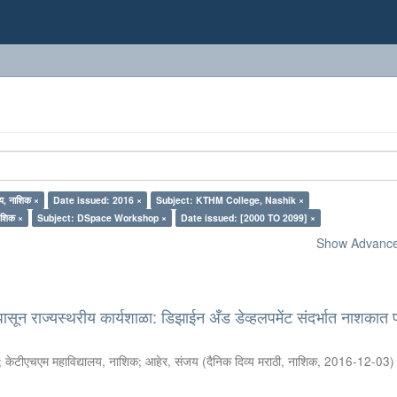
य, नाशिक ×
Date issued: 2016 ×
Subject: KTHM College, Nashik ×
नाशिक ×
Subject: DSpace Workshop ×
Date issued: [2000 TO 2099] ×
Show Advanced
सून राज्यस्थरीय कार्यशाळा: डिझाईन अँड डेव्हलपमेंट संदर्भात नाशकात
;
केटीएचएम महाविद्यालय, नाशिक
;
आहेर, संजय
(
दैनिक दिव्य मराठी, नाशिक
,
2016-12-03
)