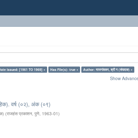
Date issued: [1961 TO 1969] ×
Has File(s): true ×
Author: माजगांवकर, श्री ग (संपादक) ×
Show Advanced
हिक). वर्ष (०२), अंक (०९)
दक)
(
राजहंस प्रकाशन, पुणे
,
1963-01
)