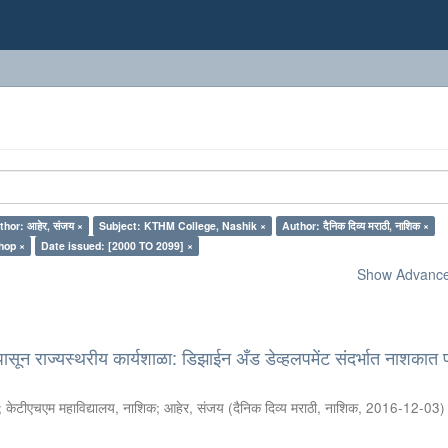
thor: आहेर, संजय ×
Subject: KTHM College, Nashik ×
Author: दैनिक दिव्य मराठी, नाशिक ×
hop ×
Date issued: [2000 TO 2099] ×
Show Advanced
सून राज्यस्थरीय कार्यशाळा: डिझाईन अँड डेव्हलपमेंट संदर्भात नाशकात
;
केटीएचएम महाविद्यालय, नाशिक
;
आहेर, संजय
(
दैनिक दिव्य मराठी, नाशिक
,
2016-12-03
)