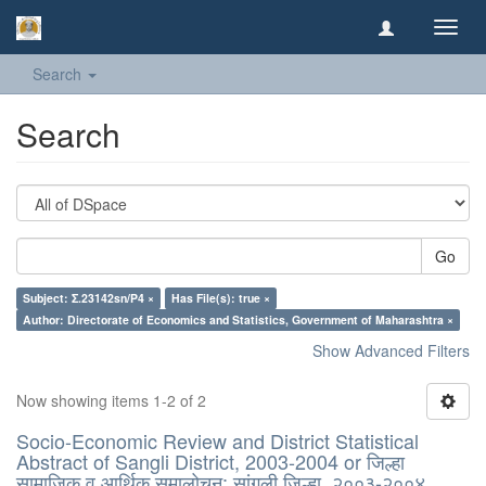
Toggl
navig
Search
Search
Go
Subject: Σ.23142sn/P4 ×
Has File(s): true ×
Author: Directorate of Economics and Statistics, Government of Maharashtra ×
Show Advanced Filters
Now showing items 1-2 of 2
Socio-Economic Review and District Statistical
Abstract of Sangli District, 2003-2004 or जिल्हा
सामाजिक व आर्थिक समालोचन: सांगली जिल्हा, २००३-२००४